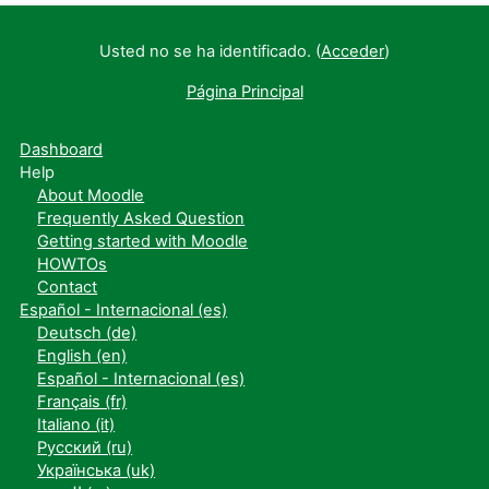
Usted no se ha identificado. (
Acceder
)
Página Principal
Dashboard
Help
About Moodle
Frequently Asked Question
Getting started with Moodle
HOWTOs
Contact
Español - Internacional ‎(es)‎
Deutsch ‎(de)‎
English ‎(en)‎
Español - Internacional ‎(es)‎
Français ‎(fr)‎
Italiano ‎(it)‎
Русский ‎(ru)‎
Українська ‎(uk)‎