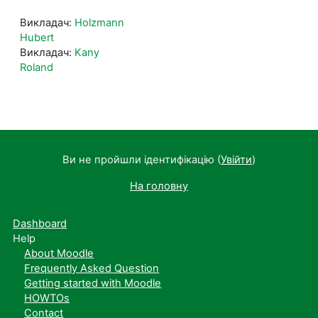
Викладач:
Holzmann
Hubert
Викладач:
Kany
Roland
Ви не пройшли ідентифікацію (
Увійти
)
На головну
Dashboard
Help
About Moodle
Frequently Asked Question
Getting started with Moodle
HOWTOs
Contact