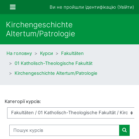
Перейти до головного вмісту
Бокова панель
Ви не пройшли ідентифікацію (
Увійти
)
Kirchengeschichte
Altertum/Patrologie
На головну
Курси
Fakultäten
01 Katholisch-Theologische Fakultät
Kirchengeschichte Altertum/Patrologie
Категорії курсів:
Пошук курсів
Пошук 