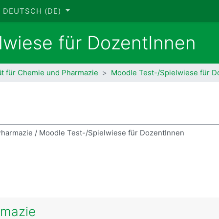
DEUTSCH ‎(DE)‎
lwiese für DozentInnen
ät für Chemie und Pharmazie
Moodle Test-/Spielwiese für D
se suchen
rmazie