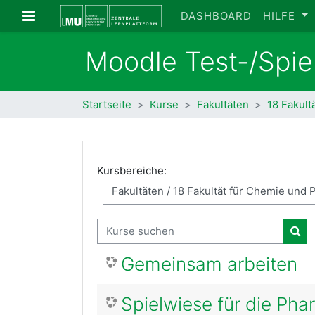
Zum Hauptinhalt
Website-Übersicht
DASHBOARD
HILFE
Moodle Test-/Spie
Startseite
Kurse
Fakultäten
18 Fakult
Kursbereiche:
Kurse suchen
Kur
Gemeinsam arbeiten
Spielwiese für die Pha