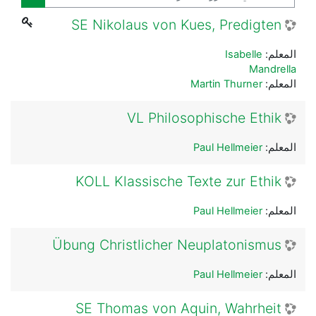
البحث ف
SE Nikolaus von Kues, Predigten
المعلم:
Isabelle
Mandrella
المعلم:
Martin Thurner
VL Philosophische Ethik
المعلم:
Paul Hellmeier
KOLL Klassische Texte zur Ethik
المعلم:
Paul Hellmeier
Übung Christlicher Neuplatonismus
المعلم:
Paul Hellmeier
SE Thomas von Aquin, Wahrheit