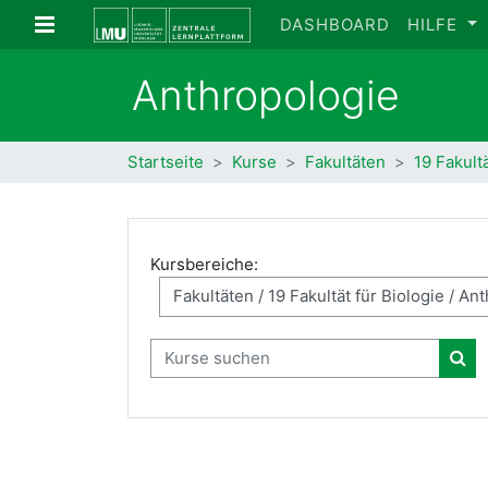
Zum Hauptinhalt
Website-Übersicht
DASHBOARD
HILFE
Anthropologie
Startseite
Kurse
Fakultäten
19 Fakultä
Kursbereiche:
Kurse suchen
Kur