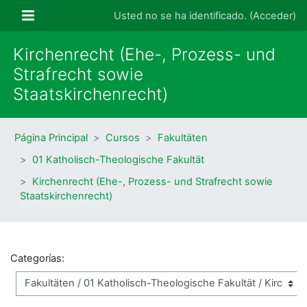
Salta al contenido principal
Panel lateral
Usted no se ha identificado. (
Acceder
)
Kirchenrecht (Ehe-, Prozess- und
Strafrecht sowie
Staatskirchenrecht)
Página Principal
Cursos
Fakultäten
01 Katholisch-Theologische Fakultät
Kirchenrecht (Ehe-, Prozess- und Strafrecht sowie
Staatskirchenrecht)
Categorías: