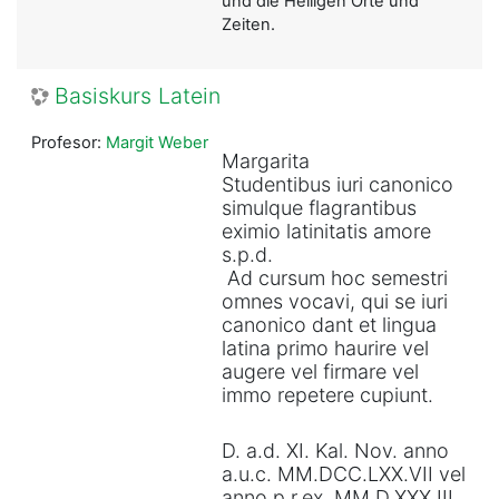
und die Heiligen Orte und
Zeiten.
Basiskurs Latein
Profesor:
Margit Weber
Margarita
Studentibus iuri canonico
simulque flagrantibus
eximio latinitatis amore
s.p.d.
Ad cursum hoc semestri
omnes vocavi, qui se iuri
canonico dant et lingua
latina primo haurire vel
augere vel firmare vel
immo repetere cupiunt.
D. a.d. XI. Kal. Nov. anno
a.u.c. MM.DCC.LXX.VII vel
anno p.r.ex. MM.D.XXX.III