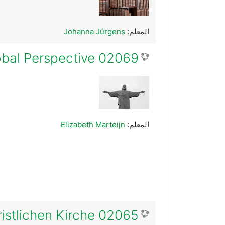
المعلم:
Johanna Jürgens
02069 Messiah, Guru, Ancestor: Christology in Global Perspective
المعلم:
Elizabeth Marteijn
02065 Frauen und Heiligkeit in der frühchristlichen Kirche