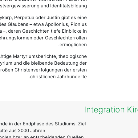
stvergewisserung und Identitätsbildung.
karp, Perpetua oder Justin gibt es eine
des Glaubens – etwa Apollonius, Pionius
a –, deren Geschichten tiefe Einblicke in
rehrungsformen oder Geschlechterrollen
ermöglichen.
chtige Martyriumsberichte, theologische
yrium und die bleibende Bedeutung der
 großen Christenverfolgungen der ersten
christlichen Jahrhunderte.
ende in der Endphase des Studiums. Ziel
halte aus 2000 Jahren
olen bzw. an entscheidenden Quellen