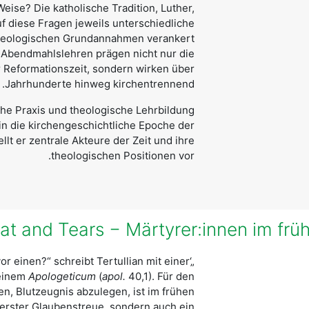
eise? Die katholische Tradition, Luther,
f diese Fragen jeweils unterschiedliche
n theologischen Grundannahmen verankert
n Abendmahlslehren prägen nicht nur die
r Reformationszeit, sondern wirken über
Jahrhunderte hinweg kirchentrennend.
che Praxis und theologische Lehrbildung
in die kirchengeschichtliche Epoche der
llt er zentrale Akteure der Zeit und ihre
theologischen Positionen vor.
vor einen?“ schreibt Tertullian mit einer
seinem
Apologeticum
(
apol.
40,1). Für den
en, Blutzeugnis abzulegen, ist im frühen
erster Glaubenstreue, sondern auch ein