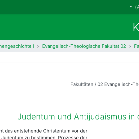
K
hengeschichte I
02 Evangelisch-Theologische Fakultät
Fa
 في المقررات الدراسية
t das entstehende Christentum vor der
m Judentum zu bestimmen. Prozesse der