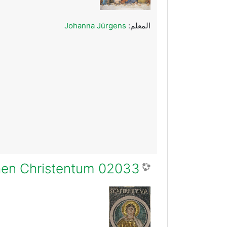
المعلم:
Johanna Jürgens
02033 Blood, Sweat and Tears − Märtyrer:innen im frühen Christentum