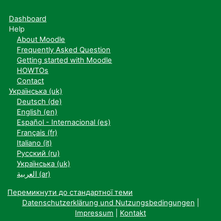
Dashboard
Help
About Moodle
Frequently Asked Question
Getting started with Moodle
HOWTOs
Contact
Українська ‎(uk)‎
Deutsch ‎(de)‎
English ‎(en)‎
Español - Internacional ‎(es)‎
Français ‎(fr)‎
Italiano ‎(it)‎
Русский ‎(ru)‎
Українська ‎(uk)‎
العربية ‎(ar)‎
Перемикнути до стандартної теми
Datenschutzerklärung und Nutzungsbedingungen
|
Impressum
|
Kontakt