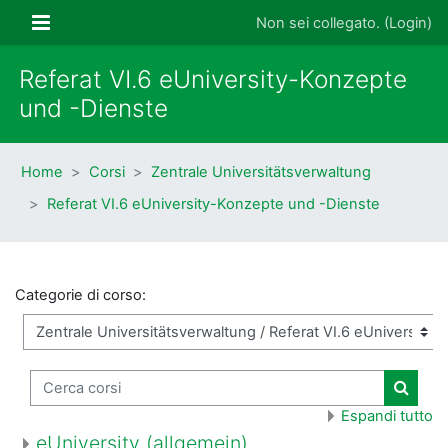
Vai al contenuto principale
Pannello laterale
Non sei collegato. (
Login
)
Referat VI.6 eUniversity-Konzepte
und -Dienste
Home
Corsi
Zentrale Universitätsverwaltung
Referat VI.6 eUniversity-Konzepte und -Dienste
Categorie di corso:
Cerca corsi
Cerca 
Espandi tutto
eUniversity (allgemein)