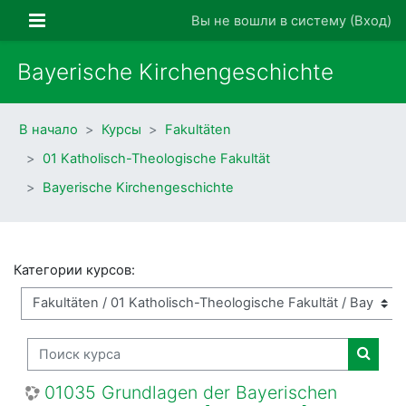
Перейти к основному содержанию
Боковая панель
Вы не вошли в систему (
Вход
)
Bayerische Kirchengeschichte
В начало
Курсы
Fakultäten
01 Katholisch-Theologische Fakultät
Bayerische Kirchengeschichte
Категории курсов:
Поиск курса
Поиск
01035 Grundlagen der Bayerischen