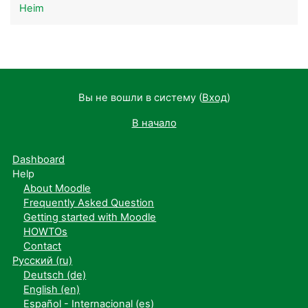
Heim
Вы не вошли в систему (
Вход
)
В начало
Dashboard
Help
About Moodle
Frequently Asked Question
Getting started with Moodle
HOWTOs
Contact
Русский ‎(ru)‎
Deutsch ‎(de)‎
English ‎(en)‎
Español - Internacional ‎(es)‎