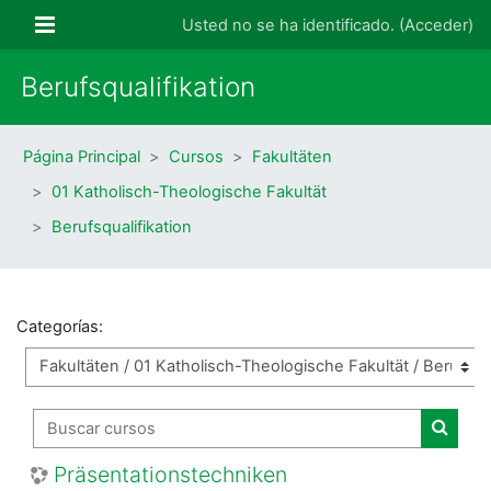
Salta al contenido principal
Panel lateral
Usted no se ha identificado. (
Acceder
)
Berufsqualifikation
Página Principal
Cursos
Fakultäten
01 Katholisch-Theologische Fakultät
Berufsqualifikation
Categorías:
Buscar cursos
Buscar
Präsentationstechniken