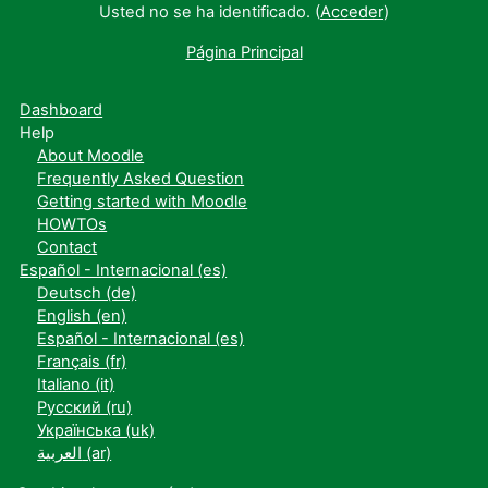
Usted no se ha identificado. (
Acceder
)
Página Principal
Dashboard
Help
About Moodle
Frequently Asked Question
Getting started with Moodle
HOWTOs
Contact
Español - Internacional ‎(es)‎
Deutsch ‎(de)‎
English ‎(en)‎
Español - Internacional ‎(es)‎
Français ‎(fr)‎
Italiano ‎(it)‎
Русский ‎(ru)‎
Українська ‎(uk)‎
العربية ‎(ar)‎