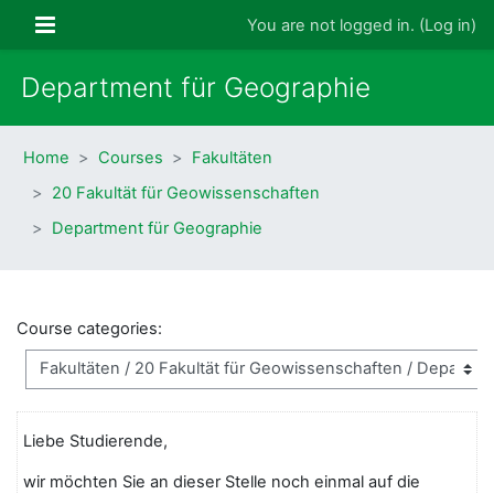
Skip to main content
Side panel
You are not logged in. (
Log in
)
Department für Geographie
Home
Courses
Fakultäten
20 Fakultät für Geowissenschaften
Department für Geographie
Course categories:
Liebe Studierende,
wir möchten Sie an dieser Stelle noch einmal auf die