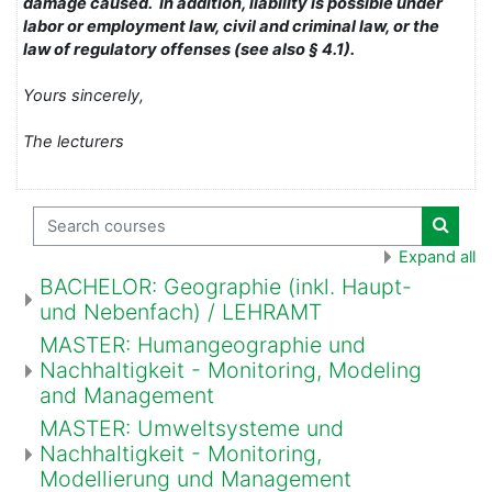
damage caused. In addition, liability is possible under
labor or employment law, civil and criminal law, or the
law of regulatory offenses (see also § 4.1).
Yours sincerely,
The lecturers
Search courses
Search
Expand all
BACHELOR: Geographie (inkl. Haupt-
und Nebenfach) / LEHRAMT
MASTER: Humangeographie und
Nachhaltigkeit - Monitoring, Modeling
and Management
MASTER: Umweltsysteme und
Nachhaltigkeit - Monitoring,
Modellierung und Management