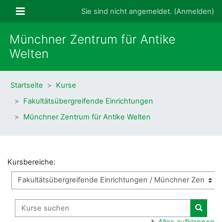
Zum Hauptinhalt
Website-Übersicht
Sie sind nicht angemeldet. (
Anmelden
)
Münchner Zentrum für Antike
Welten
Startseite
Kurse
Fakultätsübergreifende Einrichtungen
Münchner Zentrum für Antike Welten
Kursbereiche:
Kurse suchen
Kurse
Alles aufklappen