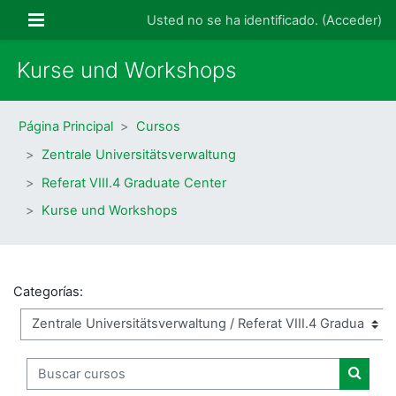
Salta al contenido principal
Panel lateral
Usted no se ha identificado. (
Acceder
)
Kurse und Workshops
Página Principal
Cursos
Zentrale Universitätsverwaltung
Referat VIII.4 Graduate Center
Kurse und Workshops
Categorías:
Buscar cursos
Buscar