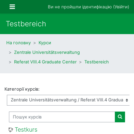
Перейти до головного вмісту
Бокова панель
Ви не пройшли ідентифікацію (
Увійти
)
Testbereich
На головну
Курси
Zentrale Universitätsverwaltung
Referat VIII.4 Graduate Center
Testbereich
Категорії курсів:
Пошук курсів
Пошук 
Testkurs