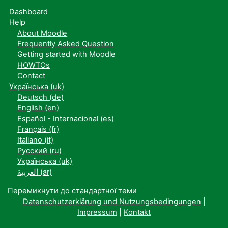
Dashboard
Help
About Moodle
Frequently Asked Question
Getting started with Moodle
HOWTOs
Contact
Українська ‎(uk)‎
Deutsch ‎(de)‎
English ‎(en)‎
Español - Internacional ‎(es)‎
Français ‎(fr)‎
Italiano ‎(it)‎
Русский ‎(ru)‎
Українська ‎(uk)‎
العربية ‎(ar)‎
Перемикнути до стандартної теми
Datenschutzerklärung und Nutzungsbedingungen
|
Impressum
|
Kontakt