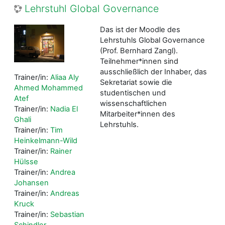
Lehrstuhl Global Governance
Das ist der Moodle des
Lehrstuhls Global Governance
(Prof. Bernhard Zangl).
Teilnehmer*innen sind
ausschließlich der Inhaber, das
Trainer/in:
Aliaa Aly
Sekretariat sowie die
Ahmed Mohammed
studentischen und
Atef
wissenschaftlichen
Trainer/in:
Nadia El
Mitarbeiter*innen des
Ghali
Lehrstuhls.
Trainer/in:
Tim
Heinkelmann-Wild
Trainer/in:
Rainer
Hülsse
Trainer/in:
Andrea
Johansen
Trainer/in:
Andreas
Kruck
Trainer/in:
Sebastian
Schindler