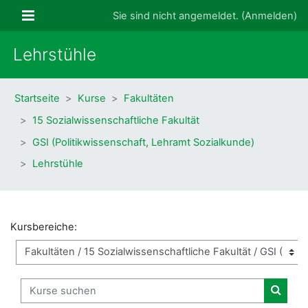
Zum Hauptinhalt
Website-Übersicht
Sie sind nicht angemeldet. (
Anmelden
)
Lehrstühle
Startseite
Kurse
Fakultäten
15 Sozialwissenschaftliche Fakultät
GSI (Politikwissenschaft, Lehramt Sozialkunde)
Lehrstühle
Kursbereiche:
Kurse suchen
Kurse