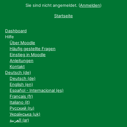
Sie sind nicht angemeldet. (
Anmelden
)
Startseite
Dashboard
Hilfe
Über Moodle
Häufig gestellte Fragen
Einstieg in Moodle
Anleitungen
Kontakt
Deutsch ‎(de)‎
Deutsch ‎(de)‎
English ‎(en)‎
Español - Internacional ‎(es)‎
Français ‎(fr)‎
Italiano ‎(it)‎
Русский ‎(ru)‎
Українська ‎(uk)‎
العربية ‎(ar)‎