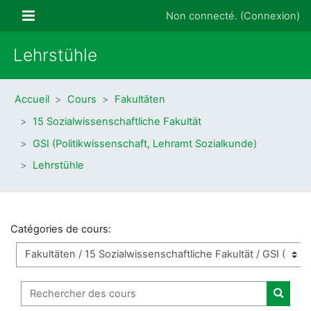
Passer au contenu principal
Panneau latéral
Non connecté. (
Connexion
)
Lehrstühle
Accueil
Cours
Fakultäten
15 Sozialwissenschaftliche Fakultät
GSI (Politikwissenschaft, Lehramt Sozialkunde)
Lehrstühle
Catégories de cours:
Rechercher des cours
Recher