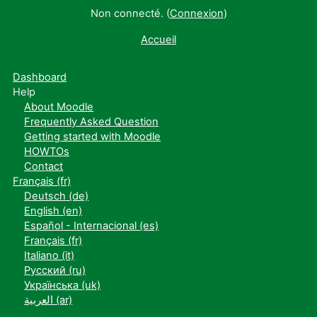
Non connecté. (
Connexion
)
Accueil
Dashboard
Help
About Moodle
Frequently Asked Question
Getting started with Moodle
HOWTOs
Contact
Français ‎(fr)‎
Deutsch ‎(de)‎
English ‎(en)‎
Español - Internacional ‎(es)‎
Français ‎(fr)‎
Italiano ‎(it)‎
Русский ‎(ru)‎
Українська ‎(uk)‎
العربية ‎(ar)‎