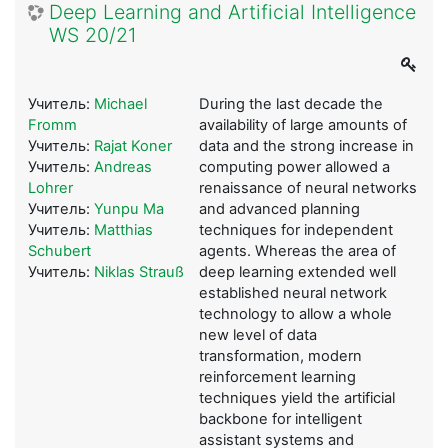
Deep Learning and Artificial Intelligence
WS 20/21
Учитель:
Michael
During the last decade the
Fromm
availability of large amounts of
Учитель:
Rajat Koner
data and the strong increase in
Учитель:
Andreas
computing power allowed a
Lohrer
renaissance of neural networks
Учитель:
Yunpu Ma
and advanced planning
Учитель:
Matthias
techniques for independent
Schubert
agents. Whereas the area of
Учитель:
Niklas Strauß
deep learning extended well
established neural network
technology to allow a whole
new level of data
transformation, modern
reinforcement learning
techniques yield the artificial
backbone for intelligent
assistant systems and