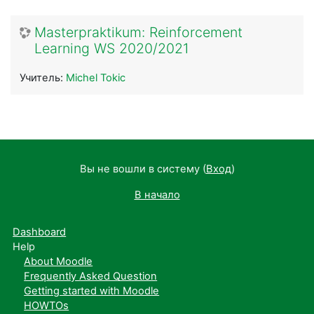
Masterpraktikum: Reinforcement
Learning WS 2020/2021
Учитель:
Michel Tokic
Вы не вошли в систему (
Вход
)
В начало
Dashboard
Help
About Moodle
Frequently Asked Question
Getting started with Moodle
HOWTOs