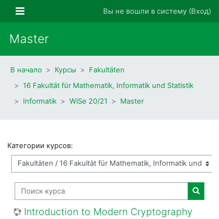
Перейти к основному содержанию
Боковая панель
Вы не вошли в систему (
Вход
)
Master
В начало
Курсы
Fakultäten
16 Fakultät für Mathematik, Informatik und Statistik
Informatik
WiSe 20/21
Master
Категории курсов:
Поиск курса
Поиск
Introduction to Modern Cryptography