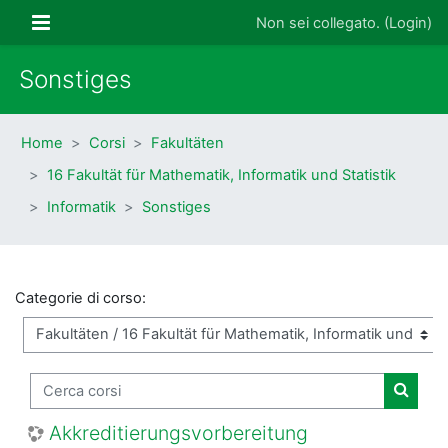
Vai al contenuto principale
Pannello laterale
Non sei collegato. (
Login
)
Sonstiges
Home
Corsi
Fakultäten
16 Fakultät für Mathematik, Informatik und Statistik
Informatik
Sonstiges
Categorie di corso:
Cerca corsi
Cerca 
Akkreditierungsvorbereitung