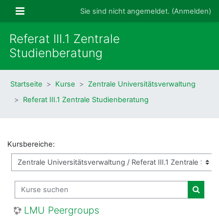
Zum Hauptinhalt
Website-Übersicht
Sie sind nicht angemeldet. (
Anmelden
)
Referat III.1 Zentrale
Studienberatung
Startseite
Kurse
Zentrale Universitätsverwaltung
Referat III.1 Zentrale Studienberatung
Kursbereiche:
Kurse suchen
Kurse
LMU Peergroups