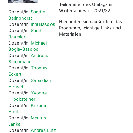
Teilnehmer des Unitags im
Wintersemester 2021/22
Dozent/in:
Sandra
Baringhorst
Hier finden sich außerdem das
Dozent/in:
Irini Bassios
Programm, wichtige Links und
Dozent/in:
Sarah
Materialien.
Bäumler
Dozent/in:
Michael
Bögle-Bassios
Dozent/in:
Andreas
Brachmann
Dozent/in:
Thomas
Eckert
Dozent/in:
Sebastian
Hensel
Dozent/in:
Yvonne
Hilpoltsteiner
Dozent/in:
Kristina
Hock
Dozent/in:
Markus
Janka
Dozent/in:
Andrea Lutz