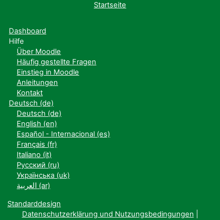
Startseite
Dashboard
Hilfe
Über Moodle
Häufig gestellte Fragen
Einstieg in Moodle
Anleitungen
Kontakt
Deutsch ‎(de)‎
Deutsch ‎(de)‎
English ‎(en)‎
Español - Internacional ‎(es)‎
Français ‎(fr)‎
Italiano ‎(it)‎
Русский ‎(ru)‎
Українська ‎(uk)‎
العربية ‎(ar)‎
Standarddesign
Datenschutzerklärung und Nutzungsbedingungen
|