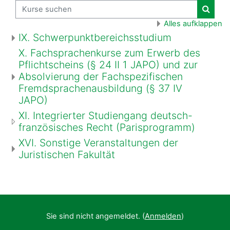
Kurse suchen
Kurse
Alles aufklappen
IX. Schwerpunktbereichsstudium
X. Fachsprachenkurse zum Erwerb des
Pflichtscheins (§ 24 II 1 JAPO) und zur
Absolvierung der Fachspezifischen
Fremdsprachenausbildung (§ 37 IV
JAPO)
XI. Integrierter Studiengang deutsch-
französisches Recht (Parisprogramm)
XVI. Sonstige Veranstaltungen der
Juristischen Fakultät
Sie sind nicht angemeldet. (
Anmelden
)