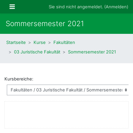
Zum Hauptinhalt
Website-Übersicht
Sie sind nicht angemeldet. (
Anmelden
)
Sommersemester 2021
Startseite
Kurse
Fakultäten
03 Juristische Fakultät
Sommersemester 2021
Kursbereiche: