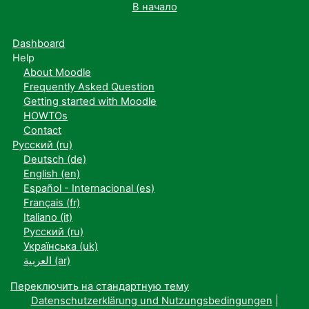
В начало
Dashboard
Help
About Moodle
Frequently Asked Question
Getting started with Moodle
HOWTOs
Contact
Русский ‎(ru)‎
Deutsch ‎(de)‎
English ‎(en)‎
Español - Internacional ‎(es)‎
Français ‎(fr)‎
Italiano ‎(it)‎
Русский ‎(ru)‎
Українська ‎(uk)‎
العربية ‎(ar)‎
Переключить на стандартную тему
Datenschutzerklärung und Nutzungsbedingungen
|