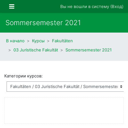
Перейти к основному содержанию
Боковая панель
Вы не вошли в систему (
Вход
)
Sommersemester 2021
В начало
Курсы
Fakultäten
03 Juristische Fakultät
Sommersemester 2021
Категории курсов: