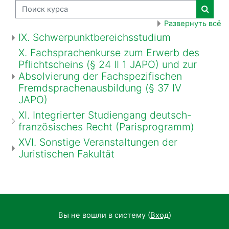
Поиск курса
Поиск
Развернуть всё
IX. Schwerpunktbereichsstudium
X. Fachsprachenkurse zum Erwerb des
Pflichtscheins (§ 24 II 1 JAPO) und zur
Absolvierung der Fachspezifischen
Fremdsprachenausbildung (§ 37 IV
JAPO)
XI. Integrierter Studiengang deutsch-
französisches Recht (Parisprogramm)
XVI. Sonstige Veranstaltungen der
Juristischen Fakultät
Вы не вошли в систему (
Вход
)