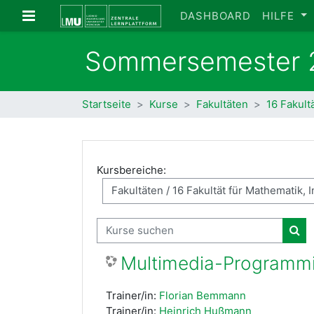
Zum Hauptinhalt
Website-Übersicht
DASHBOARD
HILFE
Sommersemester 
Startseite
Kurse
Fakultäten
16 Fakult
Kursbereiche:
Kurse suchen
Kur
Multimedia-Programm
Trainer/in:
Florian Bemmann
Trainer/in:
Heinrich Hußmann