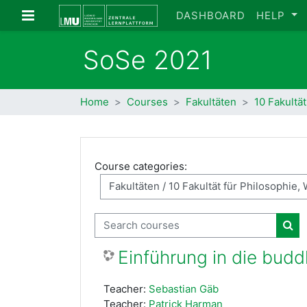
Skip to main content
Side panel
DASHBOARD
HELP
SoSe 2021
Home
Courses
Fakultäten
10 Fakultä
Course categories:
Search courses
Sea
Einführung in die budd
Teacher:
Sebastian Gäb
Teacher:
Patrick Harman