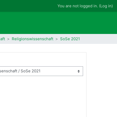
You are not logged in. (
Log in
)
aft
Religionswissenschaft
SoSe 2021