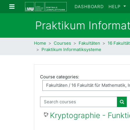
Skip to main content
Side panel
DASHBOARD
HELP
Praktikum Informa
Home
Courses
Fakultäten
16 Fakultät
Praktikum Informatiksysteme
Course categories:
Search courses
Sea
Kryptographie - Funkt