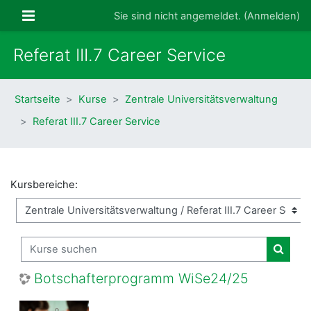
Zum Hauptinhalt
Website-Übersicht
Sie sind nicht angemeldet. (
Anmelden
)
Referat III.7 Career Service
Startseite
Kurse
Zentrale Universitätsverwaltung
Referat III.7 Career Service
Kursbereiche:
Kurse suchen
Kurse
Botschafterprogramm WiSe24/25