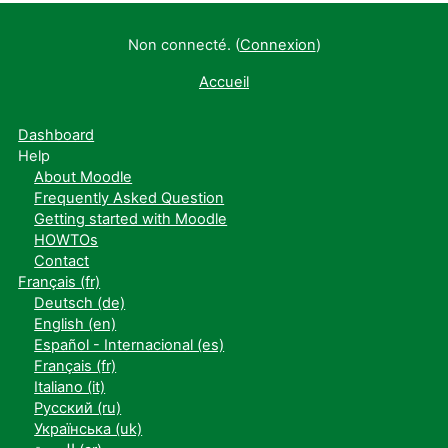
Non connecté. (
Connexion
)
Accueil
Dashboard
Help
About Moodle
Frequently Asked Question
Getting started with Moodle
HOWTOs
Contact
Français ‎(fr)‎
Deutsch ‎(de)‎
English ‎(en)‎
Español - Internacional ‎(es)‎
Français ‎(fr)‎
Italiano ‎(it)‎
Русский ‎(ru)‎
Українська ‎(uk)‎