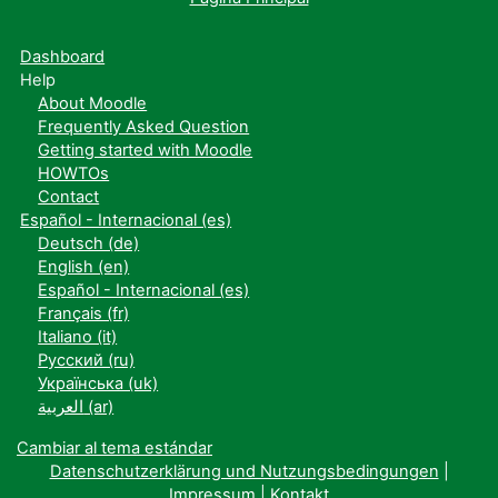
Dashboard
Help
About Moodle
Frequently Asked Question
Getting started with Moodle
HOWTOs
Contact
Español - Internacional ‎(es)‎
Deutsch ‎(de)‎
English ‎(en)‎
Español - Internacional ‎(es)‎
Français ‎(fr)‎
Italiano ‎(it)‎
Русский ‎(ru)‎
Українська ‎(uk)‎
العربية ‎(ar)‎
Cambiar al tema estándar
Datenschutzerklärung und Nutzungsbedingungen
|
Impressum
|
Kontakt