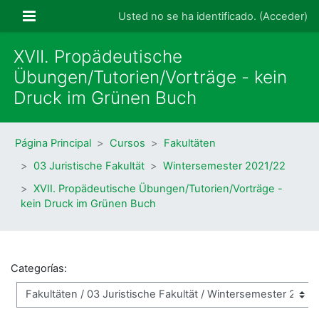
Salta al contenido principal
Panel lateral
Usted no se ha identificado. (
Acceder
)
XVII. Propädeutische
Übungen/Tutorien/Vorträge - kein
Druck im Grünen Buch
Página Principal
Cursos
Fakultäten
03 Juristische Fakultät
Wintersemester 2021/22
XVII. Propädeutische Übungen/Tutorien/Vorträge -
kein Druck im Grünen Buch
Categorías: