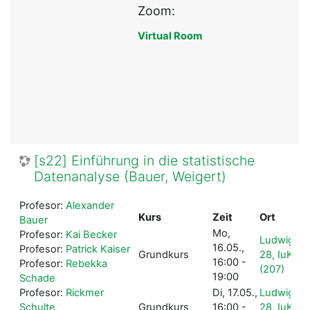
Zoom:
Virtual Room
[s22] Einführung in die statistische
Datenanalyse (Bauer, Weigert)
Profesor:
Alexander
Kurs
Zeit
Ort
Bauer
Mo,
Profesor:
Kai Becker
Ludwigstr
16.05.,
Profesor:
Patrick Kaiser
Grundkurs
28, IuK-Po
16:00 -
Profesor:
Rebekka
(207
19:00
Schade
Profesor:
Rickmer
Di, 17.05.,
Ludwigstr
Schulte
Grundkurs
16:00 -
28, IuK-Po