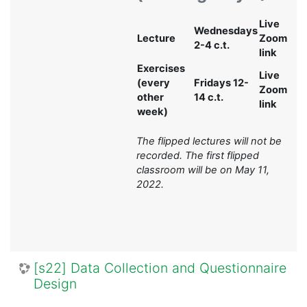
Live
Wednesdays
Lecture
Zoom
2-4 c.t.
link
Exercises
Live
(every
Fridays 12-
Zoom
other
14 c.t.
link
week)
The flipped lectures will not be
recorded. The first flipped
classroom will be on May 11,
2022.
[s22] Data Collection and Questionnaire
Design