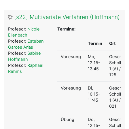
[s22] Multivariate Verfahren (Hoffmann)
Profesor:
Nicole
Termine:
Ellenbach
Profesor:
Esteban
Termin
Ort
Garces Arias
Profesor:
Sabine
Vorlesung
Mo,
Geschw.-
Hoffmann
12:15-
Scholl-Pl.
Profesor:
Raphael
13:45
1 (A) / A
Rehms
125
Vorlesung
Di,
Geschw.-
10:15-
Scholl-Pl.
11:45
1 (A) / A
021
Übung
Do,
Geschw.-
12:15-
Scholl-Pl.