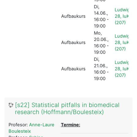
Di,
Ludwigstr
14.06.,
Aufbaukurs
28, IuK-Po
16:00 -
(207)
19:00
Mo,
Ludwigstr
20.06.,
Aufbaukurs
28, IuK-Po
16:00 -
(207)
19:00
Di,
Ludwigstr
21.06.,
Aufbaukurs
28, IuK-Po
16:00 -
(207)
19:00
[s22] Statistical pitfalls in biomedical
research (Hoffmann/Boulesteix)
Profesor:
Anne-Laure
Termine:
Boulesteix