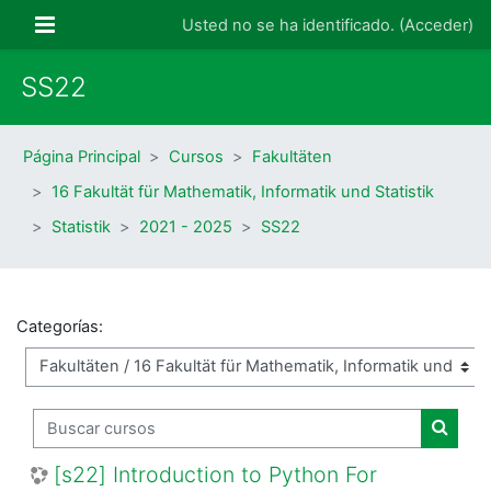
Salta al contenido principal
Panel lateral
Usted no se ha identificado. (
Acceder
)
SS22
Página Principal
Cursos
Fakultäten
16 Fakultät für Mathematik, Informatik und Statistik
Statistik
2021 - 2025
SS22
Categorías:
Buscar cursos
Buscar
[s22] Introduction to Python For