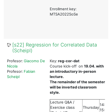
Enrollment key:
MTSA2022SoSe
[s22] Regression for Correlated Data
(Scheipl)
Profesor:
Giacomo De
Key:
reg-cor-dat
Nicola
Course kick-off on
19.04. with
Profesor:
Fabian
an introductory in-person
Scheipl
lecture.
The remainder of the semester
will be inverted classroom
style.
Lecture Q&A /
14:15-
Exercise class
Thursday
15:45