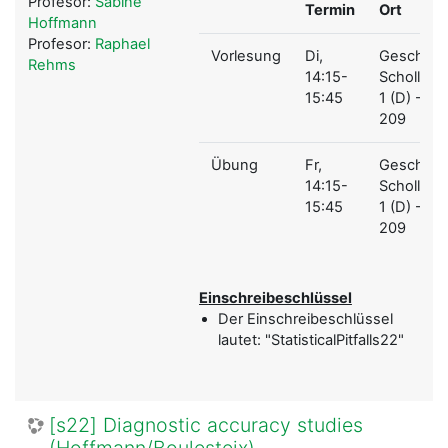
Profesor:
Sabine
Termin
Ort
Hoffmann
Profesor:
Raphael
Vorlesung
Di,
Geschw.-
Rehms
14:15-
Scholl-Pl.
15:45
1 (D) - D
209
Übung
Fr,
Geschw.-
14:15-
Scholl-Pl.
15:45
1 (D) - D
209
Einschreibeschlüssel
Der Einschreibeschlüssel
lautet: "StatisticalPitfalls22"
[s22] Diagnostic accuracy studies
(Hoffmann/Boulesteix)