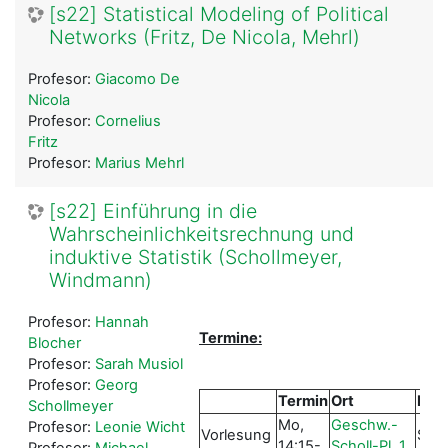
[s22] Statistical Modeling of Political
Networks (Fritz, De Nicola, Mehrl)
Profesor:
Giacomo De
Nicola
Profesor:
Cornelius
Fritz
Profesor:
Marius Mehrl
[s22] Einführung in die
Wahrscheinlichkeitsrechnung und
induktive Statistik (Schollmeyer,
Windmann)
Profesor:
Hannah
Termine:
Blocher
Profesor:
Sarah Musiol
Profesor:
Georg
Termin
Ort
Per
Schollmeyer
Mo,
Geschw.-
Profesor:
Leonie Wicht
Vorlesung
Scho
14:15-
Scholl-Pl. 1
Profesor:
Michael