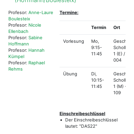
Profesor:
Anne-Laure
Termine:
Boulesteix
Profesor:
Nicole
Termin
Ort
Ellenbach
Profesor:
Sabine
Vorlesung
Mo,
Geschw.-
Hoffmann
9:15-
Scholl-Pl.
Profesor:
Hannah
11:45
1 (E) / E
Kümpel
004
Profesor:
Raphael
Rehms
Übung
Di,
Geschw.-
10:15-
Scholl-Pl.
11:45
1 (M) - M
109
Einschreibeschlüssel
Der Einschreibeschlüssel
lautet: "DAS22"