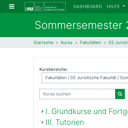
Zum Hauptinhalt
Website-Übersicht
DASHBOARD
HILFE
Sommersemester 
Startseite
Kurse
Fakultäten
03 Jurist
Kursbereiche:
Kurse suchen
Kur
I. Grundkurse und Fort
III. Tutorien