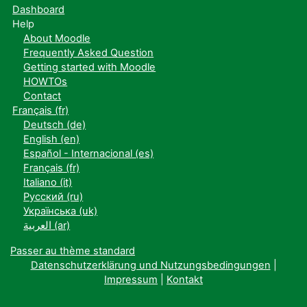
Dashboard
Help
About Moodle
Frequently Asked Question
Getting started with Moodle
HOWTOs
Contact
Français ‎(fr)‎
Deutsch ‎(de)‎
English ‎(en)‎
Español - Internacional ‎(es)‎
Français ‎(fr)‎
Italiano ‎(it)‎
Русский ‎(ru)‎
Українська ‎(uk)‎
العربية ‎(ar)‎
Passer au thème standard
Datenschutzerklärung und Nutzungsbedingungen
|
Impressum
|
Kontakt