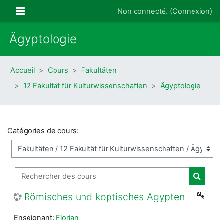
Passer au contenu principal
Panneau latéral
Non connecté. (
Connexion
)
Ägyptologie
Accueil
Cours
Fakultäten
12 Fakultät für Kulturwissenschaften
Ägyptologie
Catégories de cours:
Rechercher des cours
Recher
Römisches und koptisches Ägypten
Enseignant:
Florian