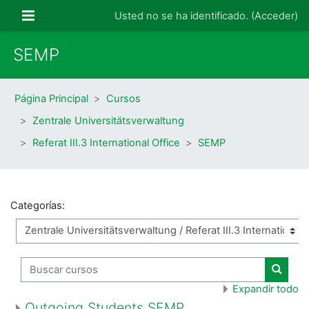
Salta al contenido principal
Panel lateral
Usted no se ha identificado. (
Acceder
)
SEMP
Página Principal
Cursos
Zentrale Universitätsverwaltung
Referat III.3 International Office
SEMP
Categorías:
Buscar cursos
Buscar
Expandir todo
Outgoing Students SEMP