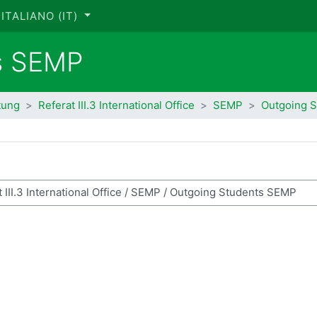
ITALIANO ‎(IT)‎
s SEMP
tung
Referat III.3 International Office
SEMP
Outgoing 
ca corsi