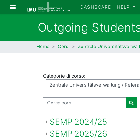
Vai al contenuto principale
Pannello laterale
DASHBOARD
HELP
Outgoing Student
Home
Corsi
Zentrale Universitätsverwal
Categorie di corso:
Cerca corsi
Cer
SEMP 2024/25
SEMP 2025/26