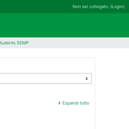
Non sei collegato. (
Login
)
Students SEMP
Espandi tutto