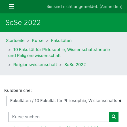
Zum Hauptinhalt
Website-Übersicht
Sie sind nicht angemeldet. (
Anmelden
)
SoSe 2022
Startseite
Kurse
Fakultäten
10 Fakultät für Philosophie, Wissenschaftstheorie
und Religionswissenschaft
Religionswissenschaft
SoSe 2022
Kursbereiche:
Kurse suchen
Kurse