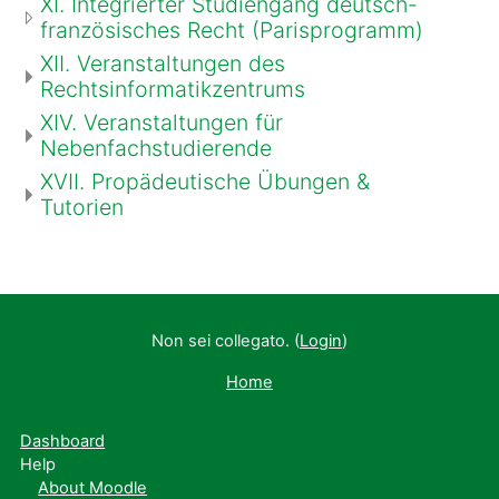
XI. Integrierter Studiengang deutsch-
französisches Recht (Parisprogramm)
XII. Veranstaltungen des
Rechtsinformatikzentrums
XIV. Veranstaltungen für
Nebenfachstudierende
XVII. Propädeutische Übungen &
Tutorien
Non sei collegato. (
Login
)
Home
Dashboard
Help
About Moodle