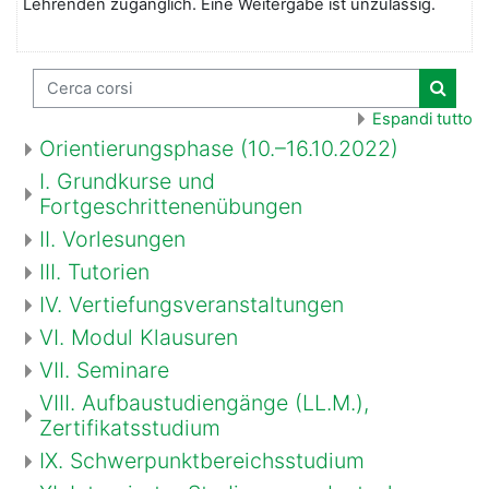
Lehrenden zugänglich. Eine Weitergabe ist unzulässig.
Cerca corsi
Cerca 
Espandi tutto
Orientierungsphase (10.–16.10.2022)
I. Grundkurse und
Fortgeschrittenenübungen
II. Vorlesungen
III. Tutorien
IV. Vertiefungsveranstaltungen
VI. Modul Klausuren
VII. Seminare
VIII. Aufbaustudiengänge (LL.M.),
Zertifikatsstudium
IX. Schwerpunktbereichsstudium