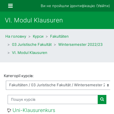
Перейти до головного вмісту
Бокова панель
Ви не пройшли ідентифікацію (
Увійти
)
VI. Modul Klausuren
На головну
Курси
Fakultäten
03 Juristische Fakultät
Wintersemester 2022/23
VI. Modul Klausuren
Категорії курсів:
Пошук курсів
Пошук 
Uni-Klausurenkurs