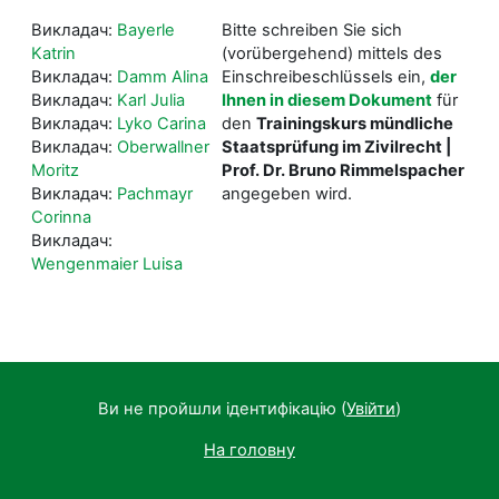
Викладач:
Bayerle
Bitte schreiben Sie sich
Katrin
(vorübergehend) mittels des
Викладач:
Damm Alina
Einschreibeschlüssels ein,
der
Викладач:
Karl Julia
Ihnen in diesem Dokument
für
Викладач:
Lyko Carina
den
Trainingskurs mündliche
Викладач:
Oberwallner
Staatsprüfung im Zivilrecht
|
Moritz
Prof. Dr. Bruno Rimmelspacher
Викладач:
Pachmayr
angegeben wird.
Corinna
Викладач:
Wengenmaier Luisa
Ви не пройшли ідентифікацію (
Увійти
)
На головну