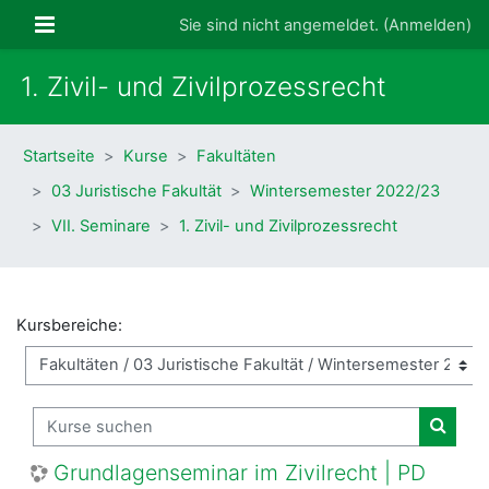
Zum Hauptinhalt
Website-Übersicht
Sie sind nicht angemeldet. (
Anmelden
)
1. Zivil- und Zivilprozessrecht
Startseite
Kurse
Fakultäten
03 Juristische Fakultät
Wintersemester 2022/23
VII. Seminare
1. Zivil- und Zivilprozessrecht
Kursbereiche:
Kurse suchen
Kurse
Grundlagenseminar im Zivilrecht | PD