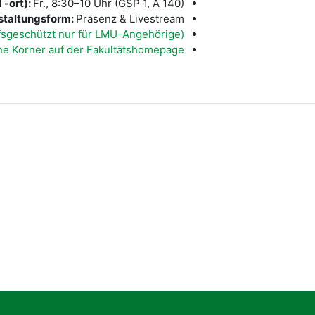
 -ort):
Fr., 8:30–10 Uhr (GSP 1, A 140)
staltungsform:
Präsenz & Livestream
ffsgeschützt nur für LMU-Angehörige)
nne Körner auf der Fakultätshomepage