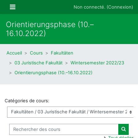
Passer au contenu principal
Panneau latéral
Non connecté. (
Connexion
)
Orientierungsphase (10.–
16.10.2022)
Accueil
Cours
Fakultäten
03 Juristische Fakultät
Wintersemester 2022/23
Orientierungsphase (10.–16.10.2022)
Catégories de cours:
Rechercher des cours
Recher
Tout déplier