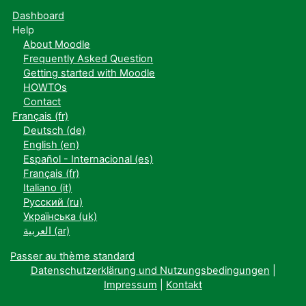
Dashboard
Help
About Moodle
Frequently Asked Question
Getting started with Moodle
HOWTOs
Contact
Français ‎(fr)‎
Deutsch ‎(de)‎
English ‎(en)‎
Español - Internacional ‎(es)‎
Français ‎(fr)‎
Italiano ‎(it)‎
Русский ‎(ru)‎
Українська ‎(uk)‎
العربية ‎(ar)‎
Passer au thème standard
Datenschutzerklärung und Nutzungsbedingungen
|
Impressum
|
Kontakt