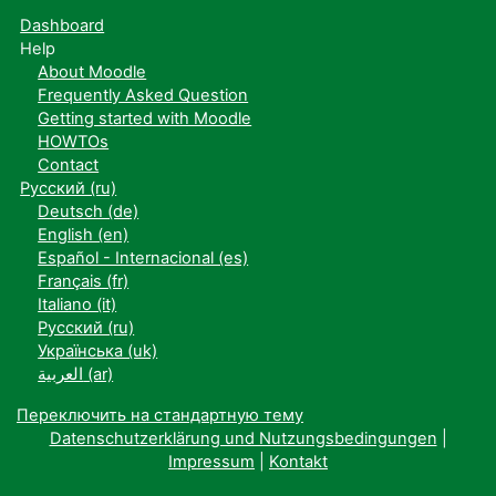
Dashboard
Help
About Moodle
Frequently Asked Question
Getting started with Moodle
HOWTOs
Contact
Русский ‎(ru)‎
Deutsch ‎(de)‎
English ‎(en)‎
Español - Internacional ‎(es)‎
Français ‎(fr)‎
Italiano ‎(it)‎
Русский ‎(ru)‎
Українська ‎(uk)‎
العربية ‎(ar)‎
Переключить на стандартную тему
Datenschutzerklärung und Nutzungsbedingungen
|
Impressum
|
Kontakt