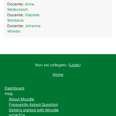
Docente:
Anne
Wellenreich
Docente:
Gabriele
Wimböck
Docente:
Johanna
Winkler
Non sei collegato. (
Login
)
Home
Dashboard
Help
About Moodle
Frequently Asked Question
Getting started with Moodle
HOWTOs