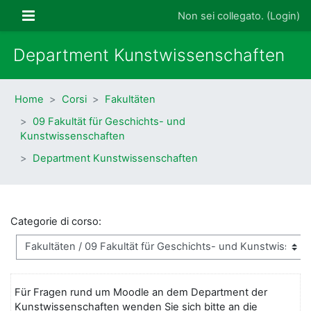
Vai al contenuto principale
Pannello laterale
Non sei collegato. (
Login
)
Department Kunstwissenschaften
Home
Corsi
Fakultäten
09 Fakultät für Geschichts- und
Kunstwissenschaften
Department Kunstwissenschaften
Categorie di corso:
Für Fragen rund um Moodle an dem Department der
Kunstwissenschaften wenden Sie sich bitte an die