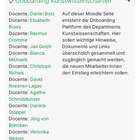
Onboarding Kunstwissenschaften
Docente:
Daniel Botz
Auf dieser Moodle Seite
Docente:
Elisabeth
entsteht die Onboarding
Brass
Plattform des Departments
Docente:
Rasmus
Kunstwissenschaften. Hier
Cromme
sollen wichtige Hinweise,
Docente:
Jan Golch
Dokumente und Links
Docente:
Bianca
übersichtlich gesammelt und
Michaels
zugänglich gemacht werden,
Docente:
Christoph
die neuen Mitarbeiter:innen
Richels
den Einstieg erleichtern sollen.
Docente:
David
Roesner-Lagao
Docente:
Agathe
Schmiddunser
Docente:
Daniela
Stöppel
Docente:
Jörg von
Brincken
Docente:
Veronika
Weiner