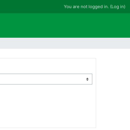
You are not logged in. (
Log in
)