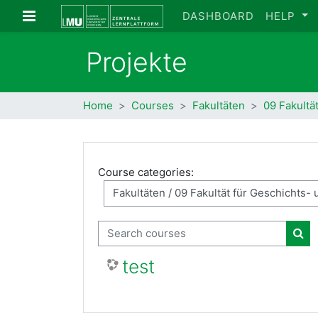
Skip to main content
Side panel
DASHBOARD
HELP
Projekte
Home
Courses
Fakultäten
09 Fakultä
Course categories:
Search courses
Sea
test