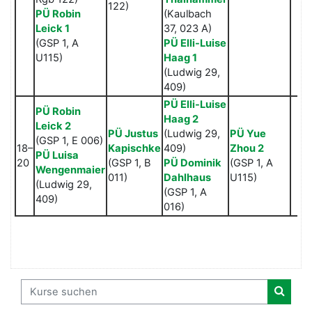
122)
PÜ Robin
(Kaulbach
Leick 1
37, 023 A)
(GSP 1, A
PÜ Elli-Luise
U115)
Haag 1
(Ludwig 29,
409)
PÜ Elli-Luise
PÜ Robin
Haag 2
Leick 2
PÜ Justus
(Ludwig 29,
PÜ Yue
(GSP 1, E 006)
18–
Kapischke
409)
Zhou 2
PÜ Luisa
20
(GSP 1, B
PÜ Dominik
(GSP 1, A
Wengenmaier
011)
Dahlhaus
U115)
(Ludwig 29,
(GSP 1, A
409)
016)
Kurse suchen
Kurse