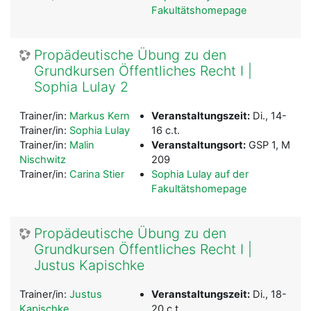
Fakultätshomepage
Propädeutische Übung zu den
Grundkursen Öffentliches Recht I |
Sophia Lulay 2
Trainer/in:
Markus Kern
Veranstaltungszeit:
Di., 14-
Trainer/in:
Sophia Lulay
16 c.t.
Trainer/in:
Malin
Veranstaltungsort:
GSP 1, M
Nischwitz
209
Trainer/in:
Carina Stier
Sophia Lulay auf der
Fakultätshomepage
Propädeutische Übung zu den
Grundkursen Öffentliches Recht I |
Justus Kapischke
Trainer/in:
Justus
Veranstaltungszeit:
Di., 18-
Kapischke
20 c.t.