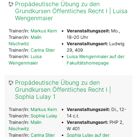
Propädeutische Übung zu den
Grundkursen Öffentliches Recht I | Luisa
Wengenmaier
Trainer/in:
Markus Kern
Veranstaltungszeit:
Mo.,
Trainer/in:
Malin
18–20 Uhr
Nischwitz
Veranstaltungsort:
Ludwig
Trainer/in:
Carina Stier
29, 409
Trainer/in:
Luisa
Luisa Wengenmaier auf der
Wengenmaier
Fakultätshomepage
Propädeutische Übung zu den
Grundkursen Öffentliches Recht I |
Sophia Lulay 1
Trainer/in:
Markus Kern
Veranstaltungszeit:
Di., 12-
Trainer/in:
Sophia Lulay
14 c.t.
Trainer/in:
Malin
Veranstaltungsort:
PHP 2,
Nischwitz
W 401
Trainer/in:
Carina Stier
Sophia Lulay auf der