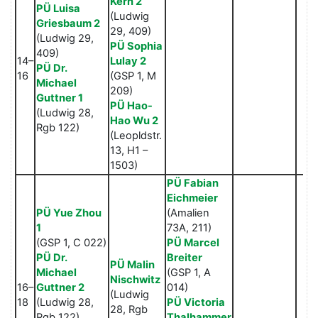
Kern 2
PÜ Luisa
(Ludwig
Griesbaum 2
29, 409)
(Ludwig 29,
PÜ Sophia
409)
14–
Lulay 2
PÜ Dr.
16
(GSP 1, M
Michael
209)
Guttner 1
PÜ Hao-
(Ludwig 28,
Hao Wu 2
Rgb 122)
(Leopldstr.
13, H1 –
1503)
PÜ Fabian
Eichmeier
PÜ Yue Zhou
(Amalien
1
73A, 211)
(GSP 1, C 022)
PÜ Marcel
PÜ Dr.
Breiter
PÜ Malin
Michael
(GSP 1, A
Nischwitz
16–
Guttner 2
014)
(Ludwig
18
(Ludwig 28,
PÜ Victoria
28, Rgb
Rgb 122)
Thalhammer