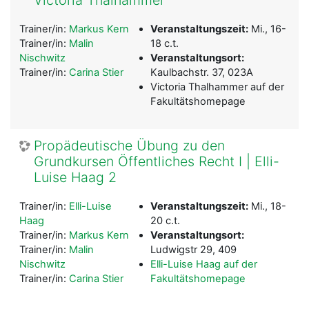
Trainer/in:
Markus Kern
Veranstaltungszeit:
Mi., 16-
Trainer/in:
Malin
18 c.t.
Nischwitz
Veranstaltungsort:
Trainer/in:
Carina Stier
Kaulbachstr. 37, 023A
Victoria Thalhammer auf der
Fakultätshomepage
Propädeutische Übung zu den
Grundkursen Öffentliches Recht I | Elli-
Luise Haag 2
Trainer/in:
Elli-Luise
Veranstaltungszeit:
Mi., 18-
Haag
20 c.t.
Trainer/in:
Markus Kern
Veranstaltungsort:
Trainer/in:
Malin
L
udwigstr 29, 409
Nischwitz
Elli-Luise Haag auf der
Trainer/in:
Carina Stier
Fakultätshomepage