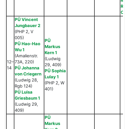
Mic
Rap
Onl
PÜ Vincent
Jungbauer 2
(PHP 2, V
005)
PÜ
PÜ Hao-Hao
Markus
Wu 1
Kern 1
(Amalienstr.
(Ludwig
12–
73A, 220)
29, 409)
14
PÜ Johanna
PÜ Sophia
von Criegern
Lulay 1
(Ludwig 28,
(PHP 2, W
Rgb 124)
401)
PÜ Luisa
Griesbaum 1
(Ludwig 29,
409)
PÜ
Markus