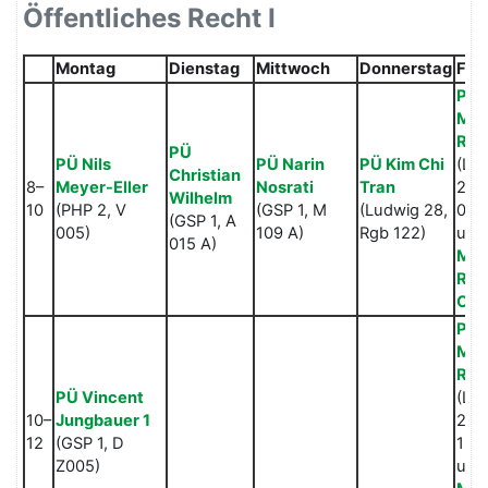
Öffentliches Recht I
Montag
Dienstag
Mittwoch
Donnerstag
Fre
PÜ
Mic
Rap
PÜ
PÜ Nils
PÜ Narin
PÜ Kim Chi
(Lu
Christian
8–
Meyer-Eller
Nosrati
Tran
28,
Wilhelm
10
(PHP 2, V
(GSP 1, M
(Ludwig 28,
026
(GSP 1, A
005)
109 A)
Rgb 122)
und
015 A)
Mic
Rap
Onl
PÜ
Mic
Rap
PÜ Vincent
(Lu
10–
Jungbauer 1
28,
12
(GSP 1, D
124
Z005)
und