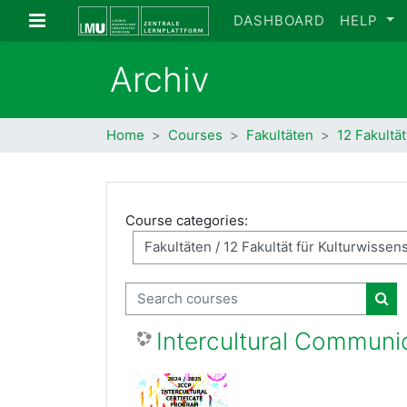
Skip to main content
Side panel
DASHBOARD
HELP
Archiv
Home
Courses
Fakultäten
12 Fakultä
Course categories:
Search courses
Sea
Intercultural Communi