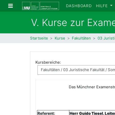
Zum Hauptinhalt
Website-Übersicht
DASHBOARD
HILFE
V. Kurse zur Exam
Startseite
Kurse
Fakultäten
03 Jurist
Kursbereiche:
Das Münchner Examenstrai
Referent:
Herr Guido Tiesel, Leit