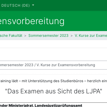
DEUTSCH ‎(DE)‎
ensvorbereitung
ische Fakultät
Sommersemester 2023
V. Kurse zur Exam
ning lädt – mit Unterstützung des Studienbüros – herzlich ei
"Das Examen aus Sicht des LJPA"
ender Ministerialrat, Landesjustizprüfungsamt