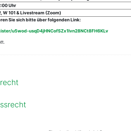
2:00 Uhr
2, W 101 & Livestream (Zoom)
ren Sie sich bitte über folgenden Link:
egister/u5wod-usqD4jHNCofSZx1lvn28NCt8FH6KLv
tt.
se suchen
srecht
essrecht