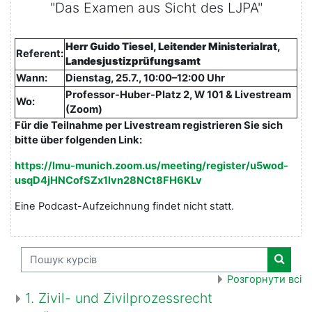
"Das Examen aus Sicht des LJPA"
Herr Guido Tiesel, Leitender Ministerialrat,
Referent:
Landesjustizprüfungsamt
Wann:
Dienstag, 25.7., 10:00–12:00 Uhr
Professor-Huber-Platz 2, W 101 & Livestream
Wo:
(Zoom)
Für die Teilnahme per Livestream registrieren Sie sich
bitte über folgenden Link:
https://lmu-munich.zoom.us/meeting/register/u5wod-
usqD4jHNCofSZx1lvn28NCt8FH6KLv
Eine Podcast-Aufzeichnung findet nicht statt.
Пошук курсів
Пошук 
Розгорнути всі
1. Zivil- und Zivilprozessrecht