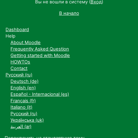
Вы не вошли в систему (
Вход
)
В начало
Dashboard
Help
About Moodle
Frequently Asked Question
Getting started with Moodle
HOWTOs
Contact
Русский ‎(ru)‎
Deutsch ‎(de)‎
English ‎(en)‎
Español - Internacional ‎(es)‎
Français ‎(fr)‎
Italiano ‎(it)‎
Русский ‎(ru)‎
Українська ‎(uk)‎
العربية ‎(ar)‎