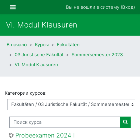
Перейти к основному содержанию
Боковая панель
Вы не вошли в систему (
Вход
)
VI. Modul Klausuren
В начало
Курсы
Fakultäten
03 Juristische Fakultät
Sommersemester 2023
VI. Modul Klausuren
Категории курсов:
Поиск курса
Поиск
Probeexamen 2024 I