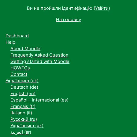
Ви не пройшли ідентифікацію (
Увійти
)
На головну
Dashboard
Help
About Moodle
Frequently Asked Question
Getting started with Moodle
HOWTOs
Contact
Українська ‎(uk)‎
Deutsch ‎(de)‎
English ‎(en)‎
Español - Internacional ‎(es)‎
Français ‎(fr)‎
Italiano ‎(it)‎
Русский ‎(ru)‎
Українська ‎(uk)‎
العربية ‎(ar)‎