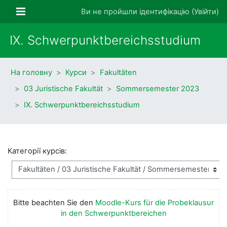
Перейти до головного вмісту
Бокова панель
Ви не пройшли ідентифікацію (
Увійти
)
IX. Schwerpunktbereichsstudium
На головну
Курси
Fakultäten
03 Juristische Fakultät
Sommersemester 2023
IX. Schwerpunktbereichsstudium
Категорії курсів:
Bitte beachten Sie den
Moodle-Kurs für die Probeklausur
in den Schwerpunktbereichen