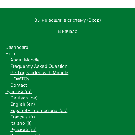
Вы не вошли в систему (
Вход
)
В начало
Dashboard
Help
About Moodle
Frequently Asked Question
Getting started with Moodle
HOWTOs
Contact
Русский ‎(ru)‎
Deutsch ‎(de)‎
English ‎(en)‎
Español - Internacional ‎(es)‎
Français ‎(fr)‎
Italiano ‎(it)‎
Русский ‎(ru)‎