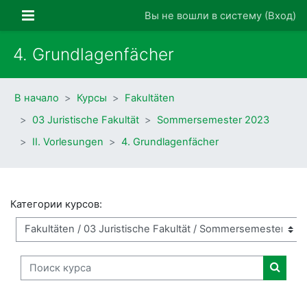
Перейти к основному содержанию
Боковая панель
Вы не вошли в систему (
Вход
)
4. Grundlagenfächer
В начало
Курсы
Fakultäten
03 Juristische Fakultät
Sommersemester 2023
II. Vorlesungen
4. Grundlagenfächer
Категории курсов:
Поиск курса
Поиск