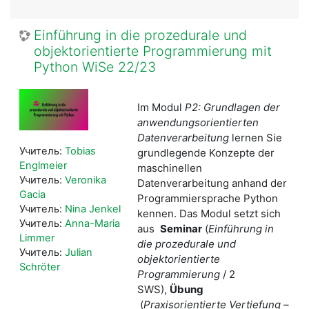
Einführung in die prozedurale und
objektorientierte Programmierung mit
Python WiSe 22/23
Im Modul
P2: Grundlagen der
anwendungsorientierten
Datenverarbeitung
lernen Sie
Учитель:
Tobias
grundlegende Konzepte der
Englmeier
maschinellen
Учитель:
Veronika
Datenverarbeitung anhand der
Gacia
Programmiersprache Python
Учитель:
Nina Jenkel
kennen. Das Modul setzt sich
Учитель:
Anna-Maria
aus
Seminar
(
Einführung in
Limmer
die prozedurale und
Учитель:
Julian
objektorientierte
Schröter
Programmierung
/ 2
SWS),
Übung
(
Praxisorientierte Vertiefung –