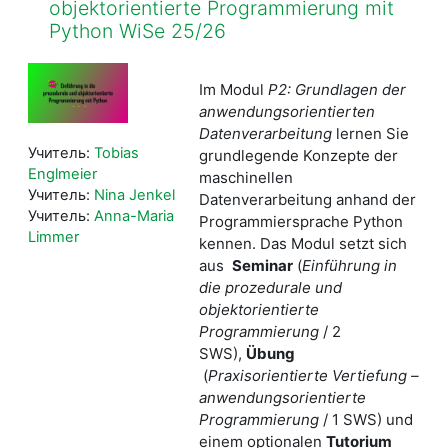
objektorientierte Programmierung mit
Python WiSe 25/26
Im Modul
P2: Grundlagen der
anwendungsorientierten
Datenverarbeitung
lernen Sie
Учитель:
Tobias
grundlegende Konzepte der
Englmeier
maschinellen
Учитель:
Nina Jenkel
Datenverarbeitung anhand der
Учитель:
Anna-Maria
Programmiersprache Python
Limmer
kennen. Das Modul setzt sich
aus
Seminar
(
Einführung in
die prozedurale und
objektorientierte
Programmierung
/ 2
SWS),
Übung
(
Praxisorientierte Vertiefung –
anwendungsorientierte
Programmierung
/ 1 SWS) und
einem optionalen
Tutorium