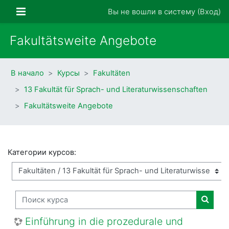
Перейти к основному содержанию
Боковая панель
Вы не вошли в систему (
Вход
)
Fakultätsweite Angebote
В начало
Курсы
Fakultäten
13 Fakultät für Sprach- und Literaturwissenschaften
Fakultätsweite Angebote
Категории курсов:
Поиск курса
Поиск
Einführung in die prozedurale und